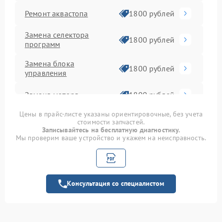
Ремонт аквастопа
1800 рублей
Замена селектора
1800 рублей
программ
Замена блока
1800 рублей
управления
Замена мотора
1800 рублей
Цены в прайс-листе указаны ориентировочные, без учета
Замена шторок
1750 рублей
стоимости запчастей.
барабана
Записывайтесь на бесплатную диагностику.
Мы проверим ваше устройство и укажем на неисправность.
Замена пружин
1750 рублей
Замена верхнего
1600 рублей
противовеса
Консультация со специалистом
Замена амортизаторов
2000 рублей
Ремонт или замена