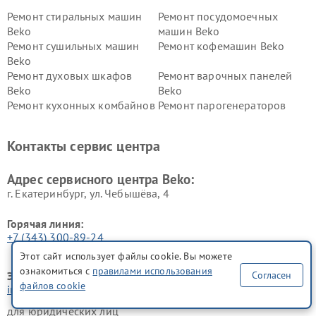
Ремонт стиральных машин
Ремонт посудомоечных
Beko
машин Beko
Ремонт сушильных машин
Ремонт кофемашин Beko
Beko
Ремонт духовых шкафов
Ремонт варочных панелей
Beko
Beko
Ремонт кухонных комбайнов
Ремонт парогенераторов
Beko
Beko
Ремонт блендеров Beko
Ремонт кофеварок Beko
Контакты сервис центра
Ремонт холодильников Beko
Ремонт морозильных камер
Beko
Адрес сервисного центра Beko:
г. Екатеринбург, ул. Чебышёва, 4
Горячая линия:
+7 (343) 300-89-24
Этот сайт использует файлы cookie. Вы можете
ознакомиться с
правилами использования
Согласен
Электронная почта:
файлов cookie
info@beko-fixim.ru
для юридических лиц