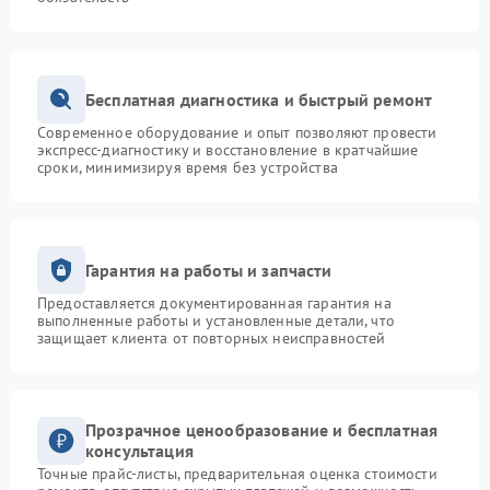
Причины обратиться именно к нам:
удобное оформление заявки;
квалифицированный персонал;
Бесплатная диагностика и быстрый ремонт
ответственный подход к работе;
комфортные условия обслуживания.
Современное оборудование и опыт позволяют провести
экспресс-диагностику и восстановление в кратчайшие
Для записи обращайтесь по телефону +7 (343) 300-
сроки, минимизируя время без устройства
89-24 или посетите сервисный центр по адресу: ул.
Чебышёва, 4.
Гарантия на работы и запчасти
Предоставляется документированная гарантия на
выполненные работы и установленные детали, что
защищает клиента от повторных неисправностей
Прозрачное ценообразование и бесплатная
консультация
Точные прайс-листы, предварительная оценка стоимости