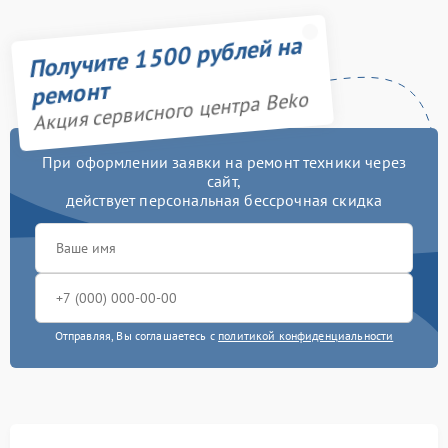
дозатора моющих
750 рублей
средств
Получите 1500 рублей на
Замена заливного шланга
750 рублей
ремонт
Акция сервисного центра Beko
Замена нижнего
3450 рублей
противовеса
При оформлении заявки на ремонт техники через
сайт,
Замена бака
3450 рублей
действует персональная бессрочная скидка
Замена опоры бака
2800 рублей
Замена подшипников
2800 рублей
Замена крестовины
2750 рублей
Отправляя, Вы соглашаетесь с
политикой конфиденциальности
Ремонт платы
управления
2450 рублей
(восстановление)