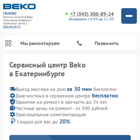
+7 (343) 300-89-24
FIX-BEKO
Ремонт устройств Beko
Ежедневно с 9:00 до 21:00
Специализированный
cервисный центр г.
Екатеринбург
Мы ремонтируем
Позвонить
Сервисный центр Beko
в Екатеринбурге
за 30 мин
Выезд мастера на дом
бесплатно
бесплатно
Диагностика в сервисном центре
Гарантия на ремонт и запчасти до 3х лет
Честные цены на ремонт - от 300 рублей
Оригинальные комплектующие
20%
Скидка для вас до
Ремонт вертикальных пылесосов Beko
Ремонт стиральных машин Beko
Ремонт сушильных машин Beko
Ремонт кухонных комбайнов Beko
Ремонт микроволновых печей Beko
Ремонт посудомоечных машин Beko
Ремонт морозильных камер Beko