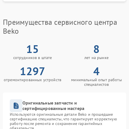
уточняют описание неисправности, принимают
технику на обслуживание и проводят диагностику.
Затем согласовывается перечень работ.
Преимущества сервисного центра
Гарантийная поддержка
Beko
После завершения работ клиент получает
документы, подтверждающие выполнение
обслуживания и предоставление гарантии на
15
8
оказанные услуги.
сотрудников в штате
лет на рынке
Почему выбирают FIX-BEKO
1297
4
Прозрачный подход
отремонтированных устройств
минимальный опыт работы
Сервисный центр Beko ориентирован на понятное
специалистов
взаимодействие с клиентами. Все этапы
согласовываются заранее, без скрытых условий.
Оригинальные запчасти и
Консультации и сопровождение
сертифицированные мастера
Специалисты готовы ответить на вопросы по
Используются оригинальные детали Beko и прошедшие
эксплуатации техники и дать рекомендации по
сертификацию специалисты, что гарантирует корректную
работу после ремонта и сохранение гарантийных
дальнейшему использованию оборудования.
обязательств