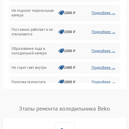
Не морозит морозильная
Дренаж
1800 ₽
Подробнее →
камера
Оттайка
Постоянно работает и не
1500 ₽
Подробнее →
отключается
Программное обеспечение
Образование льда в
1500 ₽
Подробнее →
холодильной камере
Не горит свет внутри
1400 ₽
Подробнее →
Поломка термостата
1800 ₽
Подробнее →
Не работает вентилятор
1800 ₽
Подробнее →
Этапы ремонта холодильника Beko
Поломка системы No Frost
2600 ₽
Подробнее →
Образование конденсата
1800 ₽
Подробнее →