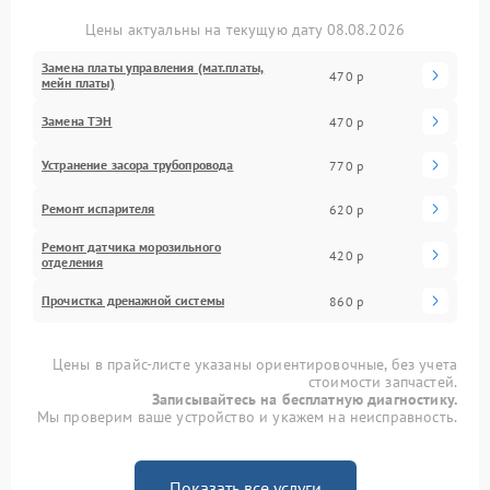
Цены актуальны на текущую дату 08.08.2026
Замена платы управления (мат.платы,
470 р
мейн платы)
Замена ТЭН
470 р
Устранение засора трубопровода
770 р
Ремонт испарителя
620 р
Ремонт датчика морозильного
420 р
отделения
Прочистка дренажной системы
860 р
Цены в прайс-листе указаны ориентировочные, без учета
стоимости запчастей.
Записывайтесь на бесплатную диагностику.
Мы проверим ваше устройство и укажем на неисправность.
Показать все услуги