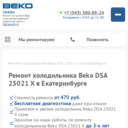
+7 (343) 300-89-24
FIX-BEKO
Ремонт устройств Beko
Ежедневно с 9:00 до 21:00
Специализированный
cервисный центр г.
Екатеринбург
Мы ремонтируем
Позвонить
бурге
Ремонт холодильника Beko DSA 25021 X в Екатеринбурге
Ремонт холодильника Beko DSA
25021 X в Екатеринбурге
от 470 руб.
Стоимость ремонта
Бесплатная диагностика
даже при отказе
Привезем и увезем холодильник Beko DSA 25021
X сами
Ремонт стиральных машин Beko
Ремонт сушильных машин Beko
Ремонт кухонных комбайнов Beko
Ремонт морозильных камер Beko
Ремонт вертикальных пылесосов Beko
Ремонт посудомоечных машин Beko
Ремонт микроволновых печей Beko
Гарантия на наши работы по ремонту
до 3-х лет
холодильников Beko DSA 25021 X