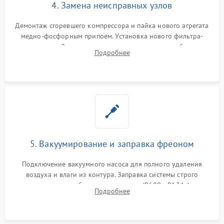
4. Замена неисправных узлов
Демонтаж сгоревшего компрессора и пайка нового агрегата
медно-фосфорным припоем. Установка нового фильтра-
осушителя. Замена изношенных вентиляторов обдува,
Подробнее
сломанных заслонок или поврежденных дверных петель.
5. Вакуумирование и заправка фреоном
Подключение вакуумного насоса для полного удаления
воздуха и влаги из контура. Заправка системы строго
дозированным объемом хладагента (R600a, R134a) по
Подробнее
электронным весам. Контроль рабочего давления в системе.