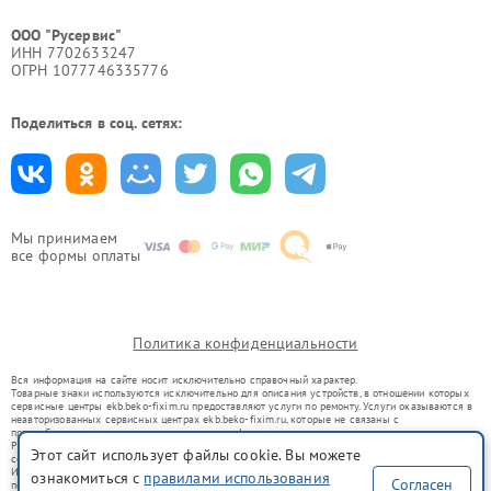
ООО "Русервис"
ИНН 7702633247
ОГРН 1077746335776
Поделиться в соц. сетях:
Мы принимаем
все формы оплаты
Политика конфиденциальности
Вся информация на сайте носит исключительно справочный характер.
Товарные знаки используются исключительно для описания устройств, в отношении которых
сервисные центры ekb.beko-fixim.ru предоставляют услуги по ремонту. Услуги оказываются в
неавторизованных сервисных центрах ekb.beko-fixim.ru, которые не связаны с
правообладателями товарных знаков или их официальными представителями.
Ремонт осуществляется для устройств, уже введенных в гражданский оборот в соответствии
Этот сайт использует файлы cookie. Вы можете
со статьей 1487 ГК РФ.
Использование товарных знаков не преследует цели индивидуализации услуг или введения
ознакомиться с
правилами использования
Согласен
потребителей в заблуждение, а служит для информирования о предоставляемых услугах по