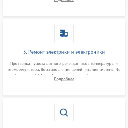
продувка капиллярной трубки для устранения засоров.
3. Ремонт электрики и электроники
Прозвонка пускозащитного реле, датчиков температуры и
терморегулятора. Восстановление цепей питания системы No
Frost, включая ТЭН оттайки и вентилятор. Ремонт или замена
Подробнее
платы управления при сбоях алгоритмов.