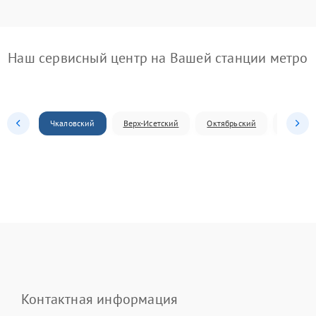
Наш сервисный центр на Вашей станции метро
Чкаловский
Верх-Исетский
Октябрьский
Железн
Контактная информация