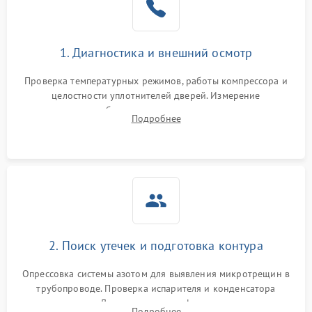
на стенках
Сбой в работе инвертора
2100 ₽
Подробнее →
1. Диагностика и внешний осмотр
Запах горелого при
2000 ₽
Подробнее →
Проверка температурных режимов, работы компрессора и
работе
целостности уплотнителей дверей. Измерение
сопротивления обмоток мотора, проверка термостата и
Не включается
Подробнее
1000 ₽
Подробнее →
считывание кодов ошибок с электронного дисплея.
холодильник
Проблемы с системой
автоматической
1800 ₽
Подробнее →
разморозки
2. Поиск утечек и подготовка контура
Опрессовка системы азотом для выявления микротрещин в
трубопроводе. Проверка испарителя и конденсатора
течеискателем. Демонтаж старого фильтра-осушителя и
Подробнее