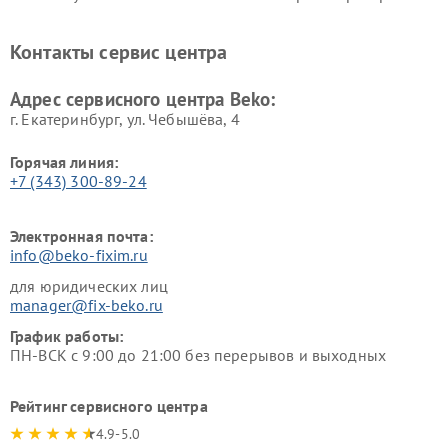
Beko
Beko
Ремонт блендеров Beko
Ремонт кофеварок Beko
Контакты сервис центра
Ремонт холодильников Beko
Ремонт морозильных камер
Beko
Адрес сервисного центра Beko:
г. Екатеринбург, ул. Чебышёва, 4
Горячая линия:
+7 (343) 300-89-24
Электронная почта:
info@beko-fixim.ru
для юридических лиц
manager@fix-beko.ru
График работы:
ПН-ВСК с 9:00 до 21:00 без перерывов и выходных
Рейтинг сервисного центра
4.9-5.0