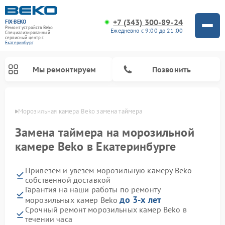
+7 (343) 300-89-24
FIX-BEKO
Ремонт устройств Beko
Ежедневно с 9:00 до 21:00
Специализированный
cервисный центр г.
Екатеринбург
Мы ремонтируем
Позвонить
бурге
Морозильная камера Beko замена таймера
Замена таймера на морозильной
камере Beko в Екатеринбурге
Привезем и увезем морозильную камеру Beko
собственной доставкой
Гарантия на наши работы по ремонту
до 3-х лет
морозильных камер Beko
Ремонт стиральных машин Beko
Ремонт сушильных машин Beko
Ремонт кухонных комбайнов Beko
Ремонт вертикальных пылесосов Beko
Ремонт посудомоечных машин Beko
Ремонт микроволновых печей Beko
Срочный ремонт морозильных камер Beko в
течении часа