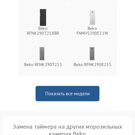
Beko
Beko
RFNK290T21XBR
FNMV5290E21W
Beko RFNK290T21S
Beko RFNK290E23S
Показать все модели
Замена таймера на других морозильных
камерах Beko