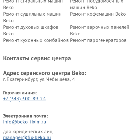
Ремонт стиральных машин
Ремонт посудомоечных
Beko
машин Beko
Ремонт сушильных машин
Ремонт кофемашин Beko
Beko
Ремонт духовых шкафов
Ремонт варочных панелей
Beko
Beko
Ремонт кухонных комбайнов
Ремонт парогенераторов
Beko
Beko
Ремонт блендеров Beko
Ремонт кофеварок Beko
Контакты сервис центра
Ремонт холодильников Beko
Ремонт морозильных камер
Beko
Адрес сервисного центра Beko:
г. Екатеринбург, ул. Чебышёва, 4
Горячая линия:
+7 (343) 300-89-24
Электронная почта:
info@beko-fixim.ru
для юридических лиц
manager@fix-beko.ru