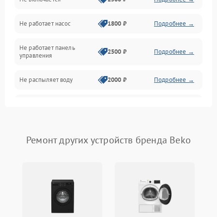
Нагрев
Не работает насос
1800 ₽
Подробнее →
Вода
Не работает панель
Гигиена
2500 ₽
Подробнее →
управления
Программное обеспечение
Не распыляет воду
2000 ₽
Подробнее →
Не запускается цикл
1800 ₽
Подробнее →
стирки
Проблемы с набором
Ремонт других устройств бренда Beko
1800 ₽
Подробнее →
воды
Не работает сушилка
2100 ₽
Подробнее →
Сбои в работе таймера
1700 ₽
Подробнее →
Проблемы с