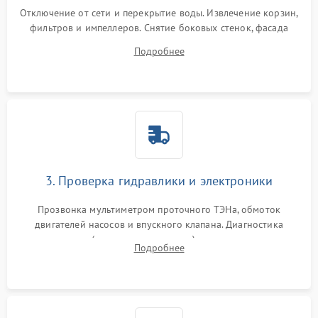
Отключение от сети и перекрытие воды. Извлечение корзин,
фильтров и импеллеров. Снятие боковых стенок, фасада
дверцы или нижнего поддона для прямого доступа к
Подробнее
циркуляционному насосу, ТЭНу и сливной помпе.
3. Проверка гидравлики и электроники
Прозвонка мультиметром проточного ТЭНа, обмоток
двигателей насосов и впускного клапана. Диагностика
прессостата (датчика уровня воды), датчика мутности,
Подробнее
концевика дверцы и электронного модуля управления.