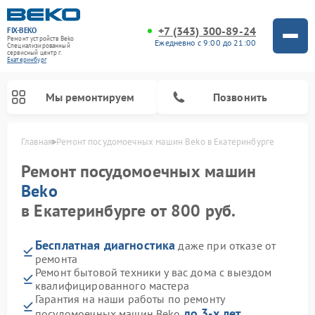
+7 (343) 300-89-24
FIX-BEKO
Ремонт устройств Beko
Ежедневно с 9:00 до 21:00
Специализированный
cервисный центр г.
Екатеринбург
Мы ремонтируем
Позвонить
Главная
Ремонт посудомоечных машин Beko в Екатеринбурге
Ремонт посудомоечных машин
Beko
в Екатеринбурге от 800 руб.
Бесплатная диагностика
даже при отказе от
ремонта
Ремонт бытовой техники у вас дома с выездом
квалифицированного мастера
Ремонт стиральных машин Beko
Ремонт морозильных камер Beko
Ремонт вертикальных пылесосов Beko
Ремонт сушильных машин Beko
Ремонт кухонных комбайнов Beko
Ремонт микроволновых печей Beko
Гарантия на наши работы по ремонту
до 3-х лет
посудомоечных машин Beko