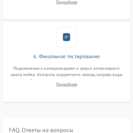
Подробнее
сборка корпуса и установка датчика поплавка.
6. Финальное тестирование
Подключение к коммуникациям и запуск интенсивного
цикла мойки. Контроль корректного залива, нагрева воды
до нужной температуры, отсутствия посторонних шумов,
Подробнее
штатного слива и абсолютной сухости в поддоне.
FAQ. Ответы на вопросы