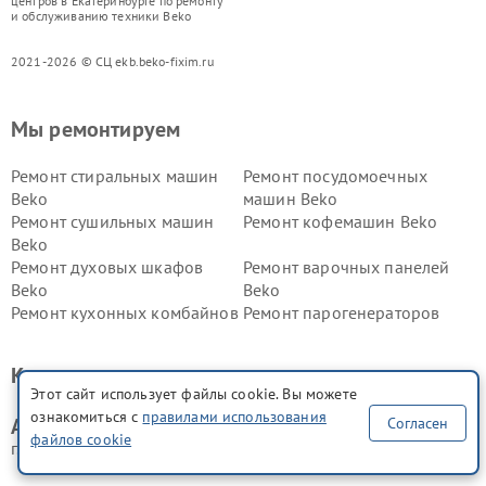
центров в Екатеринбурге по ремонту
и обслуживанию техники Beko
2021-2026 © СЦ ekb.beko-fixim.ru
Мы ремонтируем
Ремонт стиральных машин
Ремонт посудомоечных
Beko
машин Beko
Ремонт сушильных машин
Ремонт кофемашин Beko
Beko
Ремонт духовых шкафов
Ремонт варочных панелей
Beko
Beko
Ремонт кухонных комбайнов
Ремонт парогенераторов
Beko
Beko
Ремонт блендеров Beko
Ремонт кофеварок Beko
Контакты сервис центра
Ремонт холодильников Beko
Ремонт морозильных камер
Этот сайт использует файлы cookie. Вы можете
Beko
ознакомиться с
правилами использования
Согласен
Адрес сервисного центра Beko:
файлов cookie
г. Екатеринбург, ул. Чебышёва, 4