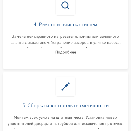
4. Ремонт и очистка систем
Замена неисправного нагревателя, помпы или заливного
шланга с аквастопом. Устранение засоров в улитке насоса,
патрубках и фильтрах. Компонентный ремонт платы
Подробнее
управления, восстановление поврежденной проводки.
5. Сборка и контроль герметичности
Монтаж всех узлов на штатные места. Установка новых
уплотнителей дверцы и патрубков для исключения протечек.
Надежная фиксация хомутов гидравлической системы,