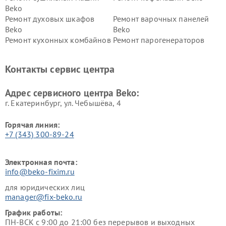
Beko
Ремонт духовых шкафов
Ремонт варочных панелей
Beko
Beko
Ремонт кухонных комбайнов
Ремонт парогенераторов
Beko
Beko
Ремонт блендеров Beko
Ремонт кофеварок Beko
Контакты сервис центра
Ремонт холодильников Beko
Ремонт морозильных камер
Beko
Адрес сервисного центра Beko:
г. Екатеринбург, ул. Чебышёва, 4
Горячая линия:
+7 (343) 300-89-24
Электронная почта:
info@beko-fixim.ru
для юридических лиц
manager@fix-beko.ru
График работы:
ПН-ВСК с 9:00 до 21:00 без перерывов и выходных