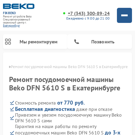
+7 (343) 300-89-24
FIX-BEKO
Ремонт устройств Beko
Ежедневно с 9:00 до 21:00
Специализированный
cервисный центр г.
Екатеринбург
Мы ремонтируем
Позвонить
бурге
Ремонт посудомоечной машины Beko DFN 5610 S в Екатеринбурге
Ремонт посудомоечной машины
Beko DFN 5610 S в Екатеринбурге
от 770 руб.
Стоимость ремонта
Бесплатная диагностика
даже при отказе
Привезем и увезем посудомоечную машину Beko
DFN 5610 S сами
Ремонт стиральных машин Beko
Ремонт морозильных камер Beko
Ремонт вертикальных пылесосов Beko
Ремонт сушильных машин Beko
Ремонт кухонных комбайнов Beko
Ремонт микроволновых печей Beko
Гарантия на наши работы по ремонту
до 3-х
посудомоечных машин Beko DFN 5610 S