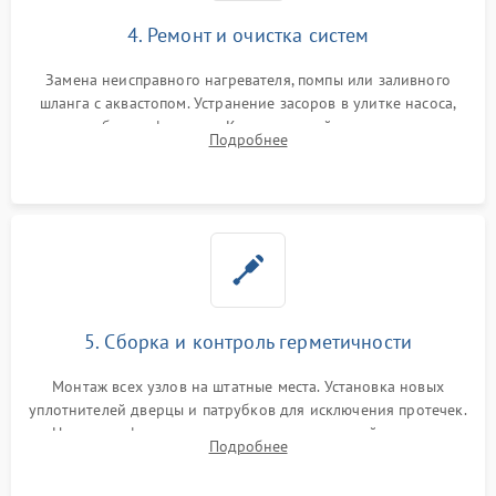
4. Ремонт и очистка систем
Замена неисправного нагревателя, помпы или заливного
шланга с аквастопом. Устранение засоров в улитке насоса,
патрубках и фильтрах. Компонентный ремонт платы
Подробнее
управления, восстановление поврежденной проводки.
5. Сборка и контроль герметичности
Монтаж всех узлов на штатные места. Установка новых
уплотнителей дверцы и патрубков для исключения протечек.
Надежная фиксация хомутов гидравлической системы,
Подробнее
сборка корпуса и установка датчика поплавка.