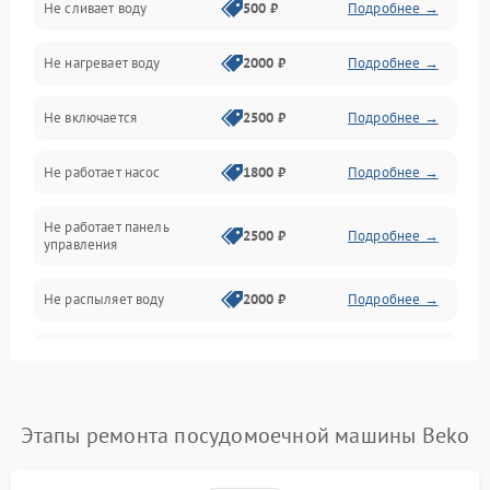
Не сливает воду
500 ₽
Подробнее →
Электропитание
Не нагревает воду
2000 ₽
Подробнее →
Датчики
Не включается
2500 ₽
Подробнее →
Нагрев
Не работает насос
1800 ₽
Подробнее →
Вода
Не работает панель
Гигиена
2500 ₽
Подробнее →
управления
Программное обеспечение
Не распыляет воду
2000 ₽
Подробнее →
Не запускается цикл
1800 ₽
Подробнее →
стирки
Проблемы с набором
Этапы ремонта посудомоечной машины Beko
1800 ₽
Подробнее →
воды