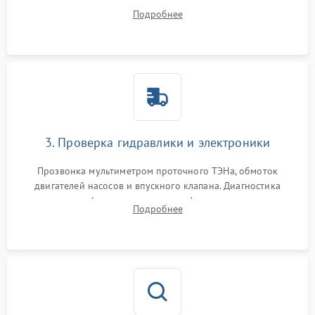
дверцы или нижнего поддона для прямого доступа к
Подробнее
циркуляционному насосу, ТЭНу и сливной помпе.
3. Проверка гидравлики и электроники
Прозвонка мультиметром проточного ТЭНа, обмоток
двигателей насосов и впускного клапана. Диагностика
прессостата (датчика уровня воды), датчика мутности,
Подробнее
концевика дверцы и электронного модуля управления.