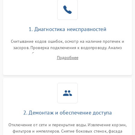
Не работает сушилка
2100 ₽
Подробнее →
Сбои в работе таймера
1700 ₽
Подробнее →
1. Диагностика неисправностей
Проблемы с
2100 ₽
Подробнее →
циркуляционным насосом
Считывание кодов ошибок, осмотр на наличие протечек и
засоров. Проверка подключения к водопроводу. Анализ
жалоб на отсутствие слива, нагрева, вращения
Подробнее
разбрызгивателей или срабатывание системы защиты
аквастоп.
2. Демонтаж и обеспечение доступа
Отключение от сети и перекрытие воды. Извлечение корзин,
фильтров и импеллеров. Снятие боковых стенок, фасада