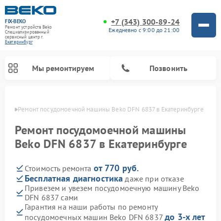
+7 (343) 300-89-24
FIX-BEKO
Ремонт устройств Beko
Ежедневно с 9:00 до 21:00
Специализированный
cервисный центр г.
Екатеринбург
Мы ремонтируем
Позвонить
бурге
Ремонт посудомоечной машины Beko DFN 6837 в Екатеринбурге
Ремонт посудомоечной машины
Beko DFN 6837 в Екатеринбурге
от 770 руб.
Стоимость ремонта
Бесплатная диагностика
даже при отказе
Привезем и увезем посудомоечную машину Beko
DFN 6837 сами
Ремонт стиральных машин Beko
Ремонт морозильных камер Beko
Ремонт вертикальных пылесосов Beko
Ремонт сушильных машин Beko
Ремонт кухонных комбайнов Beko
Ремонт микроволновых печей Beko
Гарантия на наши работы по ремонту
до 3-х лет
посудомоечных машин Beko DFN 6837