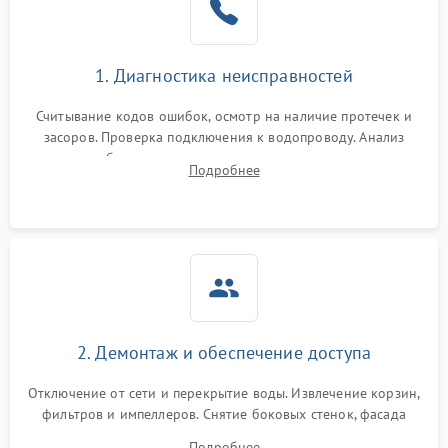
Сбои в работе таймера
1700 ₽
Подробнее →
1. Диагностика неисправностей
Проблемы с
2100 ₽
Подробнее →
циркуляционным насосом
Считывание кодов ошибок, осмотр на наличие протечек и
засоров. Проверка подключения к водопроводу. Анализ
жалоб на отсутствие слива, нагрева, вращения
Подробнее
разбрызгивателей или срабатывание системы защиты
аквастоп.
2. Демонтаж и обеспечение доступа
Отключение от сети и перекрытие воды. Извлечение корзин,
фильтров и импеллеров. Снятие боковых стенок, фасада
дверцы или нижнего поддона для прямого доступа к
Подробнее