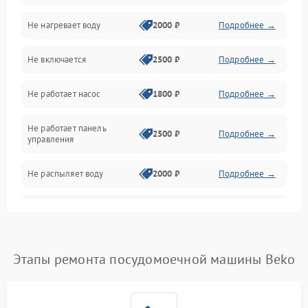
Не нагревает воду
2000 ₽
Подробнее →
Датчики
Не включается
2500 ₽
Подробнее →
Нагрев
Не работает насос
1800 ₽
Подробнее →
Вода
Не работает панель
Гигиена
2500 ₽
Подробнее →
управления
Программное обеспечение
Не распыляет воду
2000 ₽
Подробнее →
Не запускается цикл
1800 ₽
Подробнее →
стирки
Проблемы с набором
Этапы ремонта посудомоечной машины Beko
1800 ₽
Подробнее →
воды
Не работает сушилка
2100 ₽
Подробнее →