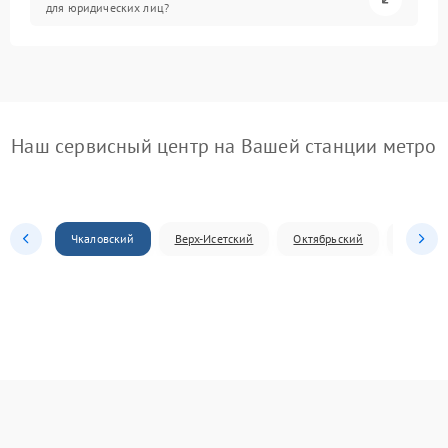
для юридических лиц?
Наш сервисный центр на Вашей станции метро
Чкаловский
Верх-Исетский
Октябрьский
Железн