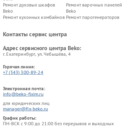
Ремонт духовых шкафов
Ремонт варочных панелей
Beko
Beko
Ремонт кухонных комбайнов
Ремонт парогенераторов
Beko
Beko
Ремонт блендеров Beko
Ремонт кофеварок Beko
Контакты сервис центра
Ремонт холодильников Beko
Ремонт морозильных камер
Beko
Адрес сервисного центра Beko:
г. Екатеринбург, ул. Чебышёва, 4
Горячая линия:
+7 (343) 300-89-24
Электронная почта:
info@beko-fixim.ru
для юридических лиц
manager@fix-beko.ru
График работы:
ПН-ВСК с 9:00 до 21:00 без перерывов и выходных