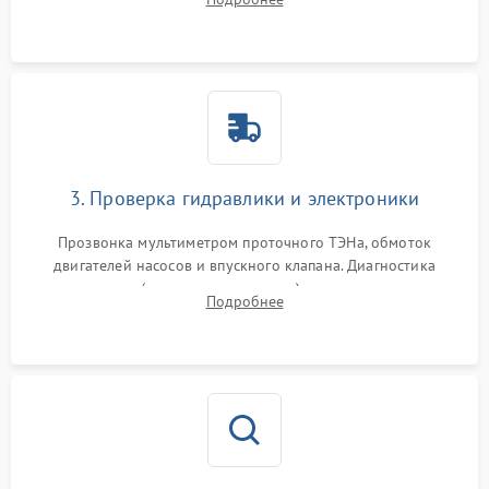
циркуляционному насосу, ТЭНу и сливной помпе.
3. Проверка гидравлики и электроники
Прозвонка мультиметром проточного ТЭНа, обмоток
двигателей насосов и впускного клапана. Диагностика
прессостата (датчика уровня воды), датчика мутности,
Подробнее
концевика дверцы и электронного модуля управления.