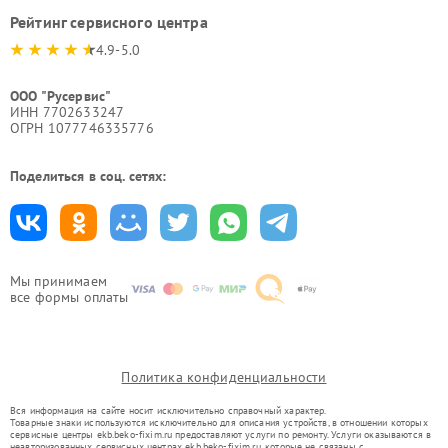
Рейтинг сервисного центра
4.9-5.0
ООО "Русервис"
ИНН 7702633247
ОГРН 1077746335776
Поделиться в соц. сетях:
Мы принимаем
все формы оплаты
Политика конфиденциальности
Вся информация на сайте носит исключительно справочный характер.
Товарные знаки используются исключительно для описания устройств, в отношении которых
сервисные центры ekb.beko-fixim.ru предоставляют услуги по ремонту. Услуги оказываются в
неавторизованных сервисных центрах ekb.beko-fixim.ru, которые не связаны с