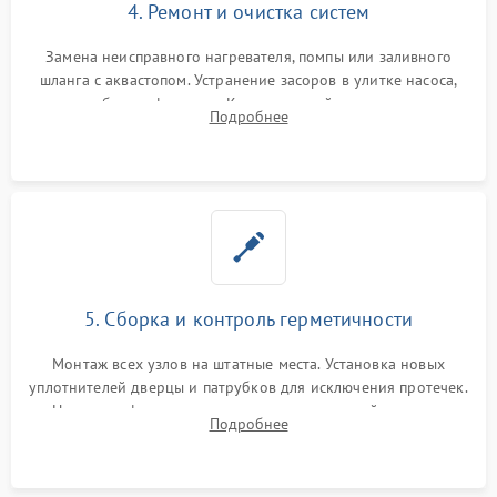
4. Ремонт и очистка систем
Замена неисправного нагревателя, помпы или заливного
шланга с аквастопом. Устранение засоров в улитке насоса,
патрубках и фильтрах. Компонентный ремонт платы
Подробнее
управления, восстановление поврежденной проводки.
5. Сборка и контроль герметичности
Монтаж всех узлов на штатные места. Установка новых
уплотнителей дверцы и патрубков для исключения протечек.
Надежная фиксация хомутов гидравлической системы,
Подробнее
сборка корпуса и установка датчика поплавка.