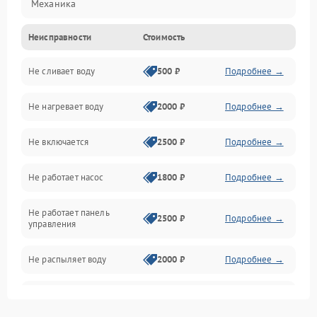
Механика
Неисправности
Стоимость
Управление
Не сливает воду
500 ₽
Подробнее →
Электропитание
Не нагревает воду
2000 ₽
Подробнее →
Датчики
Не включается
2500 ₽
Подробнее →
Нагрев
Не работает насос
1800 ₽
Подробнее →
Вода
Не работает панель
Гигиена
2500 ₽
Подробнее →
управления
Программное обеспечение
Не распыляет воду
2000 ₽
Подробнее →
Не запускается цикл
1800 ₽
Подробнее →
стирки