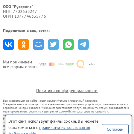
ООО "Русервис"
ИНН 7702633247
ОГРН 1077746335776
Поделиться в соц. сетях:
Мы принимаем
все формы оплаты
Политика конфиденциальности
Вся информация на сайте носит исключительно справочный характер.
Товарные знаки используются исключительно для описания устройств, в отношении которых
сервисные центры ekb.beko-fixim.ru предоставляют услуги по ремонту. Услуги оказываются в
неавторизованных сервисных центрах ekb.beko-fixim.ru, которые не связаны с
правообладателями товарных знаков или их официальными представителями.
Ремонт осуществляется для устройств, уже введенных в гражданский оборот в соответствии
Этот сайт использует файлы cookie. Вы можете
со статьей 1487 ГК РФ.
Использование товарных знаков не преследует цели индивидуализации услуг или введения
ознакомиться с
правилами использования
Согласен
потребителей в заблуждение, а служит для информирования о предоставляемых услугах по
ремонту техники указанных брендов.
файлов cookie