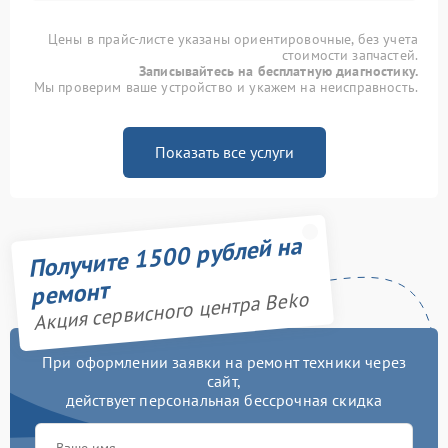
Цены в прайс-листе указаны ориентировочные, без учета
стоимости запчастей.
Записывайтесь на бесплатную диагностику.
Мы проверим ваше устройство и укажем на неисправность.
Показать все услуги
Получите 1500 рублей на
ремонт
Акция сервисного центра Beko
При оформлении заявки на ремонт техники через
сайт,
действует персональная бессрочная скидка