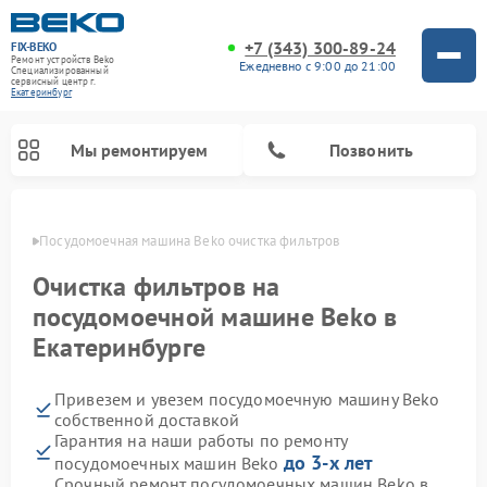
+7 (343) 300-89-24
FIX-BEKO
Ремонт устройств Beko
Ежедневно с 9:00 до 21:00
Специализированный
cервисный центр г.
Екатеринбург
Мы ремонтируем
Позвонить
бурге
Посудомоечная машина Beko очистка фильтров
Очистка фильтров на
посудомоечной машине Beko в
Екатеринбурге
Привезем и увезем посудомоечную машину Beko
собственной доставкой
Гарантия на наши работы по ремонту
Ремонт стиральных машин Beko
Ремонт морозильных камер Beko
Ремонт вертикальных пылесосов Beko
Ремонт сушильных машин Beko
Ремонт кухонных комбайнов Beko
Ремонт микроволновых печей Beko
до 3-х лет
посудомоечных машин Beko
Срочный ремонт посудомоечных машин Beko в