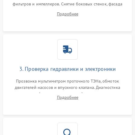
фильтров и импеллеров. Снятие боковых стенок, фасада
дверцы или нижнего поддона для прямого доступа к
Подробнее
циркуляционному насосу, ТЭНу и сливной помпе.
3. Проверка гидравлики и электроники
Прозвонка мультиметром проточного ТЭНа, обмоток
двигателей насосов и впускного клапана. Диагностика
прессостата (датчика уровня воды), датчика мутности,
Подробнее
концевика дверцы и электронного модуля управления.