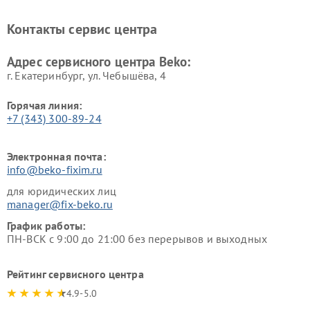
Beko
Beko
Ремонт блендеров Beko
Ремонт кофеварок Beko
Контакты сервис центра
Ремонт холодильников Beko
Ремонт морозильных камер
Beko
Адрес сервисного центра Beko:
г. Екатеринбург, ул. Чебышёва, 4
Горячая линия:
+7 (343) 300-89-24
Электронная почта:
info@beko-fixim.ru
для юридических лиц
manager@fix-beko.ru
График работы:
ПН-ВСК с 9:00 до 21:00 без перерывов и выходных
Рейтинг сервисного центра
4.9-5.0