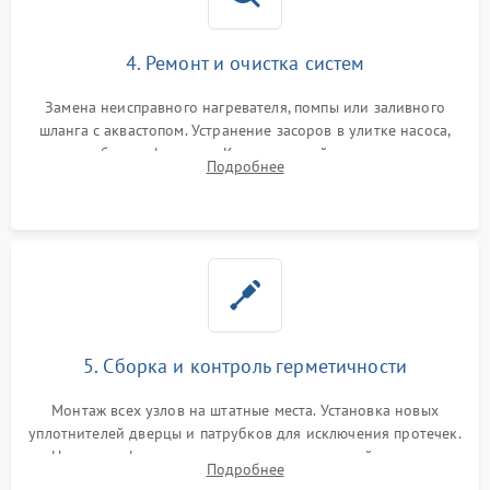
4. Ремонт и очистка систем
Замена неисправного нагревателя, помпы или заливного
шланга с аквастопом. Устранение засоров в улитке насоса,
патрубках и фильтрах. Компонентный ремонт платы
Подробнее
управления, восстановление поврежденной проводки.
5. Сборка и контроль герметичности
Монтаж всех узлов на штатные места. Установка новых
уплотнителей дверцы и патрубков для исключения протечек.
Надежная фиксация хомутов гидравлической системы,
Подробнее
сборка корпуса и установка датчика поплавка.