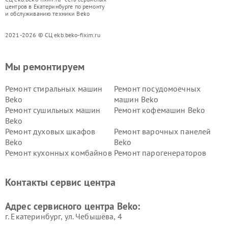
центров в Екатеринбурге по ремонту
и обслуживанию техники Beko
2021-2026 © СЦ ekb.beko-fixim.ru
Мы ремонтируем
Ремонт стиральных машин
Ремонт посудомоечных
Beko
машин Beko
Ремонт сушильных машин
Ремонт кофемашин Beko
Beko
Ремонт духовых шкафов
Ремонт варочных панелей
Beko
Beko
Ремонт кухонных комбайнов
Ремонт парогенераторов
Beko
Beko
Ремонт блендеров Beko
Ремонт кофеварок Beko
Контакты сервис центра
Ремонт холодильников Beko
Ремонт морозильных камер
Beko
Адрес сервисного центра Beko:
г. Екатеринбург, ул. Чебышёва, 4