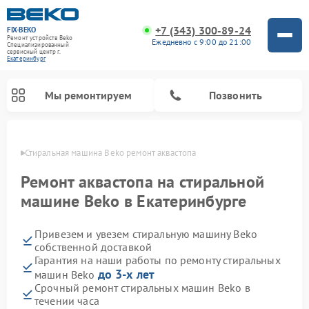
+7 (343) 300-89-24
FIX-BEKO
Ремонт устройств Beko
Ежедневно с 9:00 до 21:00
Специализированный
cервисный центр г.
Екатеринбург
Мы ремонтируем
Позвонить
бурге
Стиральная машина Beko ремонт аквастопа
Ремонт аквастопа на стиральной
машине Beko в Екатеринбурге
Привезем и увезем стиральную машину Beko
собственной доставкой
Гарантия на наши работы по ремонту стиральных
до 3-х лет
машин Beko
Ремонт посудомоечных машин Beko
Ремонт морозильных камер Beko
Ремонт вертикальных пылесосов Beko
Ремонт сушильных машин Beko
Ремонт кухонных комбайнов Beko
Ремонт микроволновых печей Beko
Срочный ремонт стиральных машин Beko в
течении часа