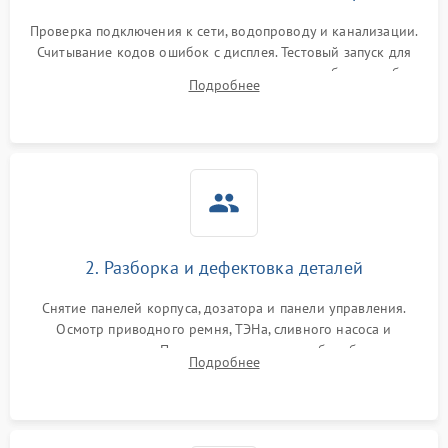
Проверка подключения к сети, водопроводу и канализации.
Считывание кодов ошибок с дисплея. Тестовый запуск для
выявления посторонних шумов, протечек или сбоев в работе
Подробнее
электронного модуля управления.
2. Разборка и дефектовка деталей
Снятие панелей корпуса, дозатора и панели управления.
Осмотр приводного ремня, ТЭНа, сливного насоса и
амортизаторов. Проверка подшипников барабана и
Подробнее
крестовины на износ, а манжеты люка на разрывы.