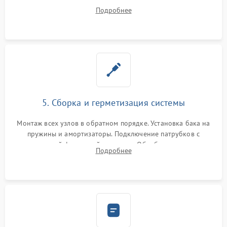
порванного ремня привода, неисправного сливного насоса
Подробнее
или поврежденной резиновой манжеты.
5. Сборка и герметизация системы
Монтаж всех узлов в обратном порядке. Установка бака на
пружины и амортизаторы. Подключение патрубков с
надежной фиксацией хомутами. Обработка стыков
Подробнее
герметиком для предотвращения возможных протечек воды.