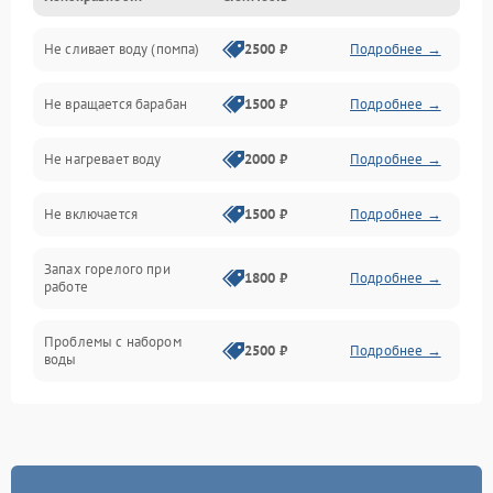
Не сливает воду (помпа)
2500 ₽
Подробнее →
Водоснабжение
Не вращается барабан
1500 ₽
Подробнее →
Слив
Не нагревает воду
2000 ₽
Подробнее →
Программное обеспечение
Не включается
1500 ₽
Подробнее →
Запах горелого при
1800 ₽
Подробнее →
работе
Проблемы с набором
2500 ₽
Подробнее →
воды
Замена ТЭНа
2200 ₽
Подробнее →
Замена платы управления
2200 ₽
Подробнее →