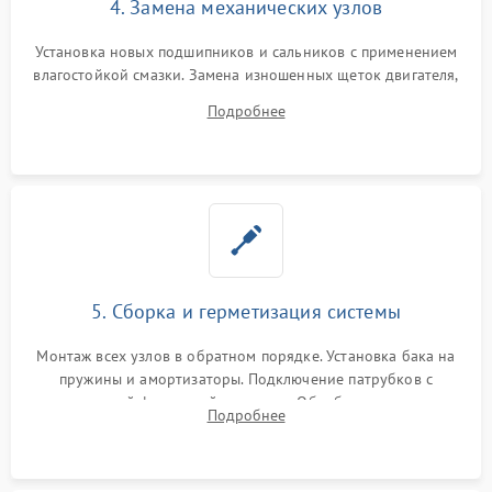
4. Замена механических узлов
Установка новых подшипников и сальников с применением
влагостойкой смазки. Замена изношенных щеток двигателя,
порванного ремня привода, неисправного сливного насоса
Подробнее
или поврежденной резиновой манжеты.
5. Сборка и герметизация системы
Монтаж всех узлов в обратном порядке. Установка бака на
пружины и амортизаторы. Подключение патрубков с
надежной фиксацией хомутами. Обработка стыков
Подробнее
герметиком для предотвращения возможных протечек воды.