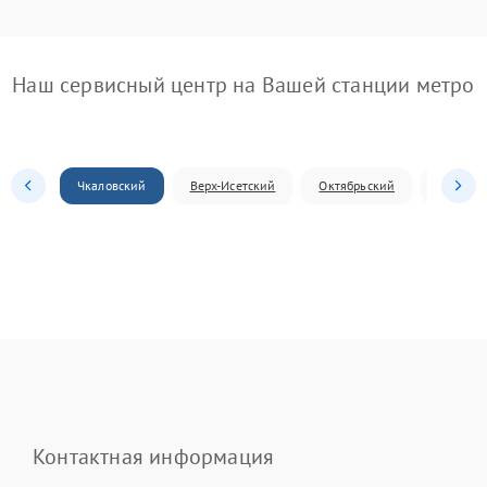
Наш сервисный центр на Вашей станции метро
Чкаловский
Верх-Исетский
Октябрьский
Железн
Контактная информация