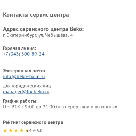
Beko
Beko
Ремонт блендеров Beko
Ремонт кофеварок Beko
Контакты сервис центра
Ремонт холодильников Beko
Ремонт морозильных камер
Beko
Адрес сервисного центра Beko:
г. Екатеринбург, ул. Чебышёва, 4
Горячая линия:
+7 (343) 300-89-24
Электронная почта:
info@beko-fixim.ru
для юридических лиц
manager@fix-beko.ru
График работы:
ПН-ВСК с 9:00 до 21:00 без перерывов и выходных
Рейтинг сервисного центра
4.9-5.0