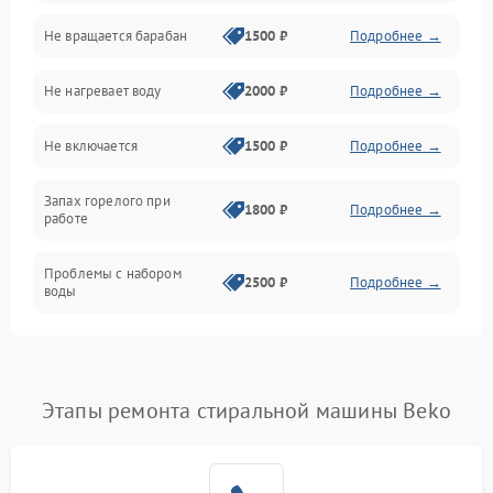
Не вращается барабан
1500 ₽
Подробнее →
Слив
Не нагревает воду
2000 ₽
Подробнее →
Программное обеспечение
Не включается
1500 ₽
Подробнее →
Запах горелого при
1800 ₽
Подробнее →
работе
Проблемы с набором
2500 ₽
Подробнее →
воды
Замена ТЭНа
2200 ₽
Подробнее →
Замена платы управления
2200 ₽
Подробнее →
Этапы ремонта стиральной машины Beko