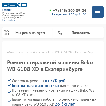
+7 (343) 300-89-24
FIX-BEKO
Ремонт устройств Beko
Ежедневно с 9:00 до 21:00
Специализированный
cервисный центр г.
Екатеринбург
Мы ремонтируем
Позвонить
бурге
Ремонт стиральной машины Beko WB 6108 XD в Екатеринбурге
Ремонт стиральной машины Beko
WB 6108 XD в Екатеринбурге
от 770 руб.
Стоимость ремонта
Бесплатная диагностика
даже при отказе
Привезем и увезем стиральную машину Beko WB
6108 XD сами
Ремонт посудомоечных машин Beko
Ремонт морозильных камер Beko
Ремонт вертикальных пылесосов Beko
Ремонт сушильных машин Beko
Ремонт кухонных комбайнов Beko
Ремонт микроволновых печей Beko
Гарантия на наши работы по ремонту стиральных
до 3-х лет
машин Beko WB 6108 XD