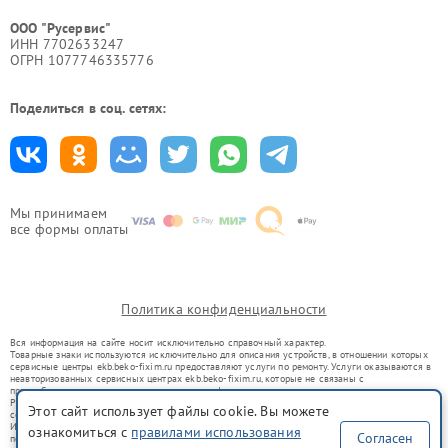
ООО "Русервис"
ИНН 7702633247
ОГРН 1077746335776
Поделиться в соц. сетях:
Мы принимаем
все формы оплаты
Политика конфиденциальности
Вся информация на сайте носит исключительно справочный характер.
Товарные знаки используются исключительно для описания устройств, в отношении которых
сервисные центры ekb.beko-fixim.ru предоставляют услуги по ремонту. Услуги оказываются в
неавторизованных сервисных центрах ekb.beko-fixim.ru, которые не связаны с
правообладателями товарных знаков или их официальными представителями.
Ремонт осуществляется для устройств, уже введенных в гражданский оборот в соответствии
Этот сайт использует файлы cookie. Вы можете
со статьей 1487 ГК РФ.
Использование товарных знаков не преследует цели индивидуализации услуг или введения
ознакомиться с
правилами использования
Согласен
потребителей в заблуждение, а служит для информирования о предоставляемых услугах по