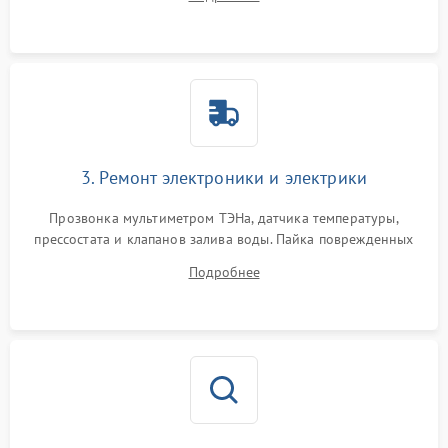
крестовины на износ, а манжеты люка на разрывы.
3. Ремонт электроники и электрики
Прозвонка мультиметром ТЭНа, датчика температуры,
прессостата и клапанов залива воды. Пайка поврежденных
дорожек или замена симисторов на плате управления.
Подробнее
Восстановление целостности проводки и контактов.