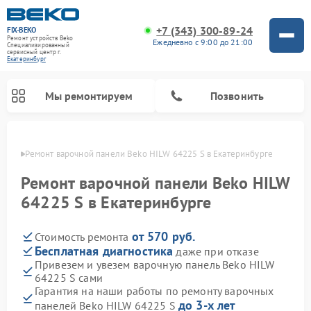
+7 (343) 300-89-24
FIX-BEKO
Ремонт устройств Beko
Ежедневно с 9:00 до 21:00
Специализированный
cервисный центр г.
Екатеринбург
Мы ремонтируем
Позвонить
бурге
Ремонт варочной панели Beko HILW 64225 S в Екатеринбурге
Ремонт варочной панели Beko HILW
64225 S в Екатеринбурге
от 570 руб.
Стоимость ремонта
Бесплатная диагностика
даже при отказе
Привезем и увезем варочную панель Beko HILW
64225 S сами
Ремонт стиральных машин Beko
Ремонт сушильных машин Beko
Ремонт морозильных камер Beko
Ремонт вертикальных пылесосов Beko
Ремонт посудомоечных машин Beko
Ремонт кухонных комбайнов Beko
Ремонт микроволновых печей Beko
Гарантия на наши работы по ремонту варочных
до 3-х лет
панелей Beko HILW 64225 S