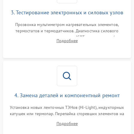
3. Тестирование электронных и силовых узлов
Прозвонка мультиметром нагревательных элементов,
термостатов и термодатчиков. Диагностика силового
модуля, реле, диодных мостов и IGBT-транзисторов (для
Подробнее
индукции). Проверка кранов и газ-контроля (для газовых
панелей).
4. Замена деталей и компонентный ремонт
Установка новых ленточных ТЭНов (Hi-Light), индукторных
катушек или термопар. Перепайка сгоревших элементов на
плате управления, восстановление токопроводящих
Подробнее
дорожек. Очистка контактов и замена поврежденной
проводки.