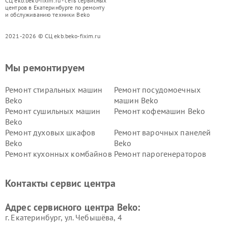
СЦ ekb.beko-fixim.ru - сеть сервисных
центров в Екатеринбурге по ремонту
и обслуживанию техники Beko
2021-2026 © СЦ ekb.beko-fixim.ru
Мы ремонтируем
Ремонт стиральных машин
Ремонт посудомоечных
Beko
машин Beko
Ремонт сушильных машин
Ремонт кофемашин Beko
Beko
Ремонт духовых шкафов
Ремонт варочных панелей
Beko
Beko
Ремонт кухонных комбайнов
Ремонт парогенераторов
Beko
Beko
Ремонт блендеров Beko
Ремонт кофеварок Beko
Контакты сервис центра
Ремонт холодильников Beko
Ремонт морозильных камер
Beko
Адрес сервисного центра Beko:
г. Екатеринбург, ул. Чебышёва, 4