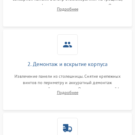
проверка конфорок на равномерность нагрева. Опрос
Подробнее
клиента о симптомах (не включается, не видит посуду,
щелкает).
2. Демонтаж и вскрытие корпуса
Извлечение панели из столешницы. Снятие крепежных
винтов по периметру и аккуратный демонтаж
стеклокерамической поверхности. Отсоединение шлейфов
Подробнее
сенсорного блока для доступа к силовым платам, катушкам
или ТЭНам.