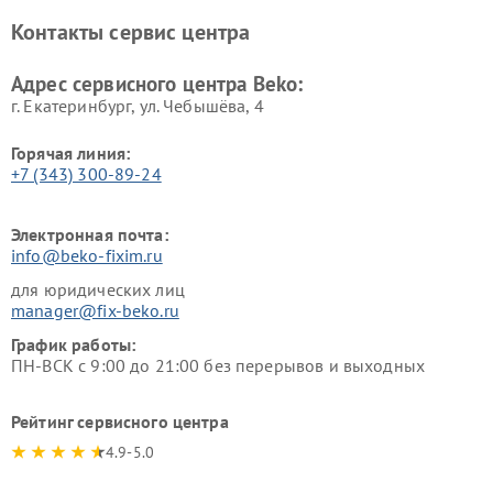
Ремонт блендеров Beko
Ремонт кофеварок Beko
Контакты сервис центра
Ремонт холодильников Beko
Ремонт морозильных камер
Beko
Адрес сервисного центра Beko:
г. Екатеринбург, ул. Чебышёва, 4
Горячая линия:
+7 (343) 300-89-24
Электронная почта:
info@beko-fixim.ru
для юридических лиц
manager@fix-beko.ru
График работы:
ПН-ВСК с 9:00 до 21:00 без перерывов и выходных
Рейтинг сервисного центра
4.9-5.0