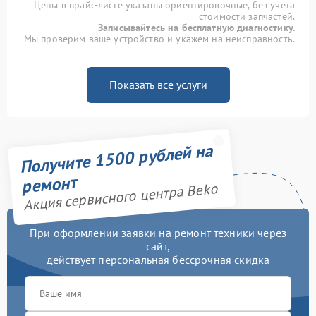
Цены в прайс-листе указаны ориентировочные, без учета
стоимости запчастей.
Записывайтесь на бесплатную диагностику.
Мы проверим ваше устройство и укажем на неисправность.
Показать все услуги
Получите 1500 рублей на
ремонт
Акция сервисного центра Beko
При оформлении заявки на ремонт техники через
сайт,
действует персональная бессрочная скидка