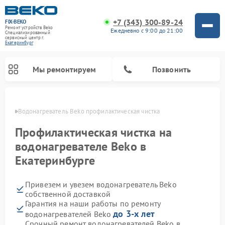
+7 (343) 300-89-24
FIX-BEKO
Ремонт устройств Beko
Ежедневно с 9:00 до 21:00
Специализированный
cервисный центр г.
Екатеринбург
Мы ремонтируем
Позвонить
бурге
Водонагреватель Beko профилактическая чистка
Профилактическая чистка на
водонагревателе Beko в
Екатеринбурге
Привезем и увезем водонагреватель Beko
собственной доставкой
Гарантия на наши работы по ремонту
Ремонт вертикальных пылесосов Beko
Ремонт стиральных машин Beko
Ремонт сушильных машин Beko
Ремонт кухонных комбайнов Beko
Ремонт посудомоечных машин Beko
Ремонт морозильных камер Beko
Ремонт микроволновых печей Beko
до 3-х лет
водонагревателей Beko
Срочный ремонт водонагревателей Beko в