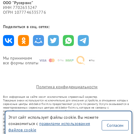
ООО "Русервис"
ИНН 7702633247
ОГРН 1077746335776
Поделиться в соц. сетях:
Мы принимаем
все формы оплаты
Политика конфиденциальности
Вся информация на сайте носит исключительно справочный характер.
Товарные знаки используются исключительно для описания устройств, в отношении которых
сервисные центры ekb.beko-fixim.ru предоставляют услуги по ремонту. Услуги оказываются в
неавторизованных сервисных центрах ekb.beko-fixim.ru, которые не связаны с
правообладателями товарных знаков или их официальными представителями.
Ремонт осуществляется для устройств, уже введенных в гражданский оборот в соответствии
Этот сайт использует файлы cookie. Вы можете
со статьей 1487 ГК РФ.
Использование товарных знаков не преследует цели индивидуализации услуг или введения
ознакомиться с
правилами использования
Согласен
потребителей в заблуждение, а служит для информирования о предоставляемых услугах по
ремонту техники указанных брендов.
файлов cookie
Представленная на сайте информация не является публичной офертой, определяемой