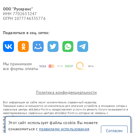
ООО "Русервис"
ИНН 7702633247
ОГРН 1077746335776
Поделиться в соц. сетях:
Мы принимаем
все формы оплаты
Политика конфиденциальности
Вся информация на сайте носит исключительно справочный характер.
Товарные знаки используются исключительно для описания устройств, в отношении которых
сервисные центры ekb.beko-fixim.ru предоставляют услуги по ремонту. Услуги оказываются в
неавторизованных сервисных центрах ekb.beko-fixim.ru, которые не связаны с
правообладателями товарных знаков или их официальными представителями.
Ремонт осуществляется для устройств, уже введенных в гражданский оборот в соответствии
Этот сайт использует файлы cookie. Вы можете
со статьей 1487 ГК РФ.
Использование товарных знаков не преследует цели индивидуализации услуг или введения
ознакомиться с
правилами использования
Согласен
потребителей в заблуждение, а служит для информирования о предоставляемых услугах по