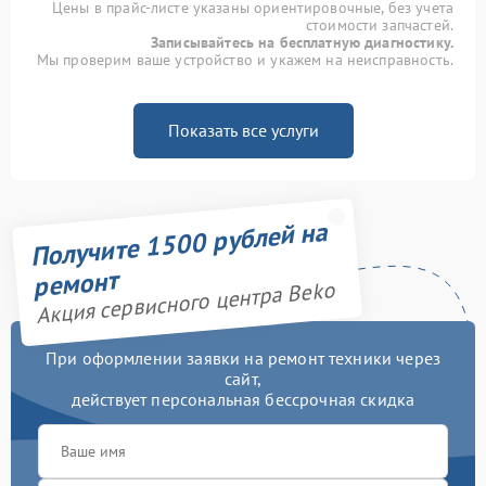
Цены в прайс-листе указаны ориентировочные, без учета
стоимости запчастей.
Записывайтесь на бесплатную диагностику.
Мы проверим ваше устройство и укажем на неисправность.
Показать все услуги
Получите 1500 рублей на
ремонт
Акция сервисного центра Beko
При оформлении заявки на ремонт техники через
сайт,
действует персональная бессрочная скидка