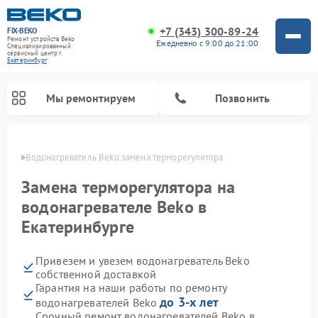
+7 (343) 300-89-24
FIX-BEKO
Ремонт устройств Beko
Ежедневно с 9:00 до 21:00
Специализированный
cервисный центр г.
Екатеринбург
Мы ремонтируем
Позвонить
бурге
Водонагреватель Beko замена терморегулятора
Замена терморегулятора на
водонагревателе Beko в
Екатеринбурге
Привезем и увезем водонагреватель Beko
собственной доставкой
Гарантия на наши работы по ремонту
Ремонт вертикальных пылесосов Beko
Ремонт стиральных машин Beko
Ремонт сушильных машин Beko
Ремонт кухонных комбайнов Beko
Ремонт посудомоечных машин Beko
Ремонт морозильных камер Beko
Ремонт микроволновых печей Beko
до 3-х лет
водонагревателей Beko
Срочный ремонт водонагревателей Beko в