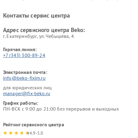
Beko
Beko
Ремонт блендеров Beko
Ремонт кофеварок Beko
Контакты сервис центра
Ремонт холодильников Beko
Ремонт морозильных камер
Beko
Адрес сервисного центра Beko:
г. Екатеринбург, ул. Чебышёва, 4
Горячая линия:
+7 (343) 300-89-24
Электронная почта:
info@beko-fixim.ru
для юридических лиц
manager@fix-beko.ru
График работы:
ПН-ВСК с 9:00 до 21:00 без перерывов и выходных
Рейтинг сервисного центра
4.9-5.0